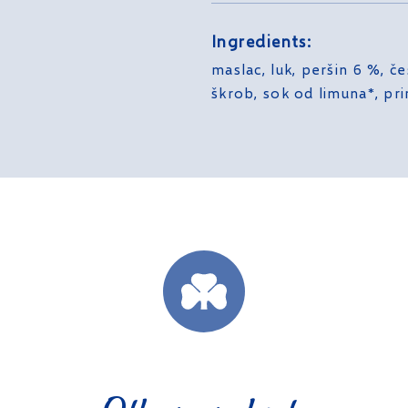
Ingredients:
maslac, luk, peršin 6 %, češ
škrob, sok od limuna*, pr