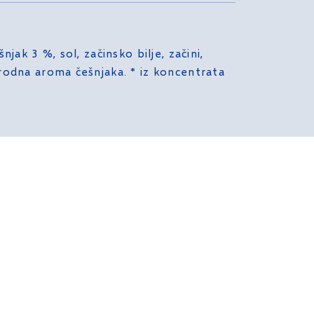
njak 3 %, sol, začinsko bilje, začini,
irodna aroma češnjaka. * iz koncentrata