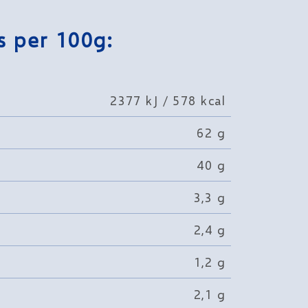
s per 100g:
2377 kJ / 578 kcal
62 g
40 g
3,3 g
2,4 g
1,2 g
2,1 g