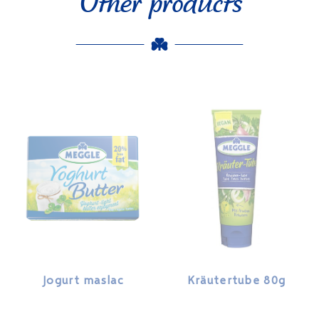
Other products
Jogurt maslac
Kräutertube 80g