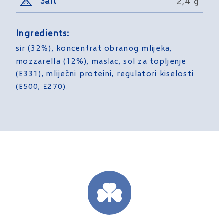
Salt
2,4 g
Ingredients:
sir (32%), koncentrat obranog mlijeka,
mozzarella (12%), maslac, sol za topljenje
(E331), mliječni proteini, regulatori kiselosti
(E500, E270).