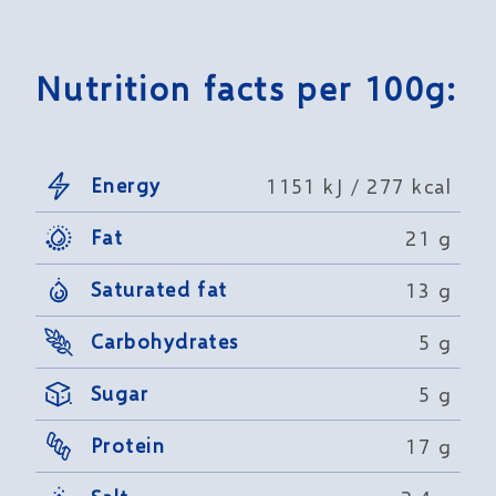
Nutrition facts per 100g:
Energy
1151 kJ / 277 kcal
Fat
21 g
Saturated fat
13 g
Carbohydrates
5 g
Sugar
5 g
Protein
17 g