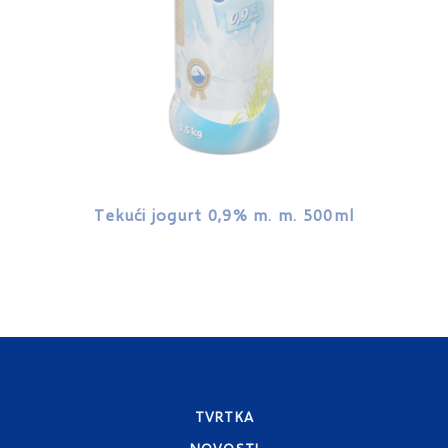
Tekući jogurt 0,9% m. m. 500ml
TVRTKA