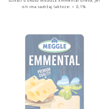
uživati u okusu MEGGLE Emmental sireva, jer
isti ima sadržaj laktoze: > 0,1%.