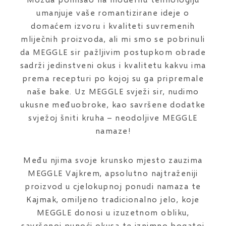
umanjuje vaše romantizirane ideje o
domaćem izvoru i kvaliteti suvremenih
mliječnih proizvoda, ali mi smo se pobrinuli
da MEGGLE sir pažljivim postupkom obrade
sadrži jedinstveni okus i kvalitetu kakvu ima
prema recepturi po kojoj su ga pripremale
naše bake. Uz MEGGLE svježi sir, nudimo
ukusne međuobroke, kao savršene dodatke
svježoj šniti kruha – neodoljive MEGGLE
namaze!
Među njima svoje krunsko mjesto zauzima
MEGGLE Vajkrem, apsolutno najtraženiji
proizvod u cjelokupnoj ponudi namaza te
Kajmak, omiljeno tradicionalno jelo, koje
MEGGLE donosi u izuzetnom obliku,
savršenoj punoći okusa te iznimno bogatoj