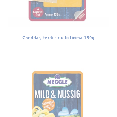
Cheddar, tvrdi sir u listićima 130g