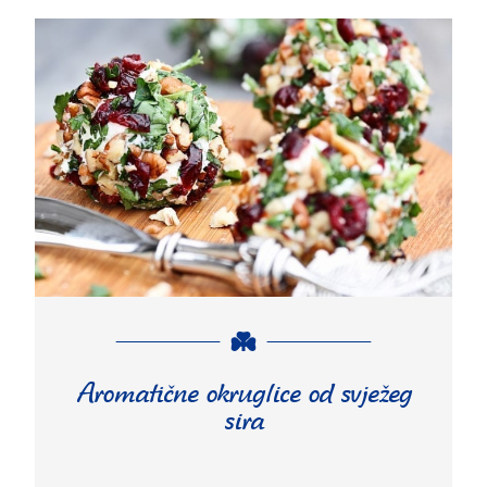
Aromatične okruglice od svježeg
sira