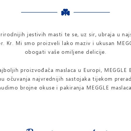
irodnijih jestivih masti te se, uz sir, ubraja u naj
pr. Kr. Mi smo proizveli lako maziv i ukusan MEG
obogati vaše omiljene delicije.
ajboljih proizvođača maslaca u Europi, MEGGLE B
 očuvanja najvrednijih sastojaka tijekom prerad
nudimo brojne okuse i pakiranja MEGGLE maslaca