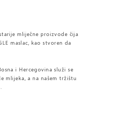
starije mliječne proizvode čija
GLE maslac, kao stvoren da
osna i Hercegovina služi se
e mlijeka, a na našem tržištu
.