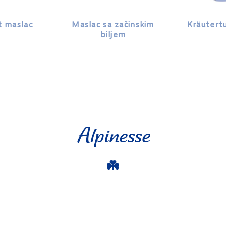
t maslac
Maslac sa začinskim
Kräutert
biljem
Alpinesse