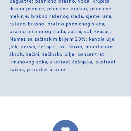
Baguette: pšenično brašno, voda, krupica
durum pšenice, pšenično brašno, pšenične
mekinje, brašno raženog slada, sjeme lana,
raženo brašno, brašno pšeničnog slada,
brašno ječmenog slada, začini, sol, kvasac;
Namaz sa začinskim biljem 20%: kanola ulje
,luk, peršin, češnjak, sol, škrob, modificirani
škrob, začini, začinsko bilje, koncentrat
limunovog soka, ekstrakt češnjaka, ekstrakt
začina, prirodne arome.