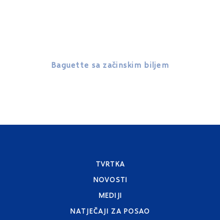
Baguette sa začinskim biljem
Bague
TVRTKA
NOVOSTI
MEDIJI
NATJEČAJI ZA POSAO