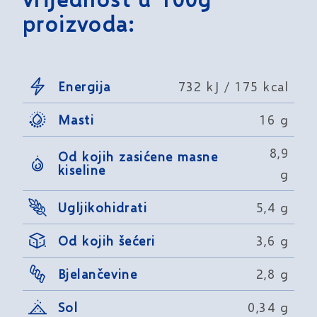
proizvoda:
Energija
732 kJ / 175 kcal
Masti
16 g
8,9
Od kojih zasićene masne
kiseline
g
Ugljikohidrati
5,4 g
Od kojih šećeri
3,6 g
Bjelančevine
2,8 g
Sol
0,34 g