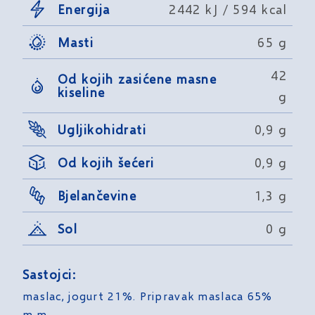
Energija
2442 kJ / 594 kcal
Masti
65 g
42
Od kojih zasićene masne
kiseline
g
Ugljikohidrati
0,9 g
Od kojih šećeri
0,9 g
Bjelančevine
1,3 g
Sol
0 g
Sastojci:
maslac, jogurt 21%. Pripravak maslaca 65%
m.m.