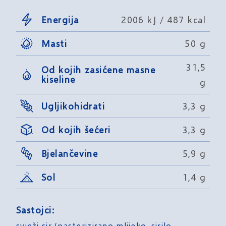
Energija
2006 kJ / 487 kcal
Masti
50 g
31,5
Od kojih zasićene masne
kiseline
g
Ugljikohidrati
3,3 g
Od kojih šećeri
3,3 g
Bjelančevine
5,9 g
Sol
1,4 g
Sastojci:
svježi sir (pasterizirano mlijeko, sirilo,