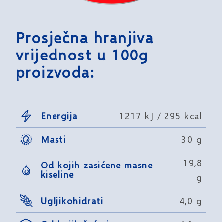
Prosječna hranjiva
vrijednost u 100g
proizvoda:
Energija
1217 kJ / 295 kcal
Masti
30 g
19,8
Od kojih zasićene masne
kiseline
g
Ugljikohidrati
4,0 g