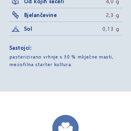
Od kojih šećeri
4,0 g
Bjelančevine
2,3 g
Sol
0,13 g
Sastojci:
pasterizirano vrhnje s 30 % mliječne masti,
mezofilna starter kultura.