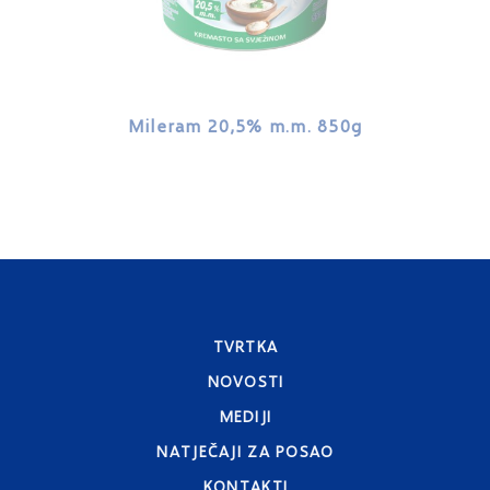
Mileram 20,5% m.m. 850g
Miler
TVRTKA
NOVOSTI
MEDIJI
NATJEČAJI ZA POSAO
KONTAKTI