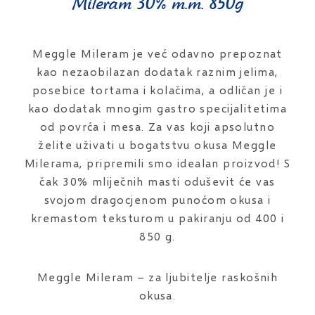
Mileram 30% m.m. 850g
Meggle Mileram je već odavno prepoznat
kao nezaobilazan dodatak raznim jelima,
posebice tortama i kolačima, a odličan je i
kao dodatak mnogim gastro specijalitetima
od povrća i mesa. Za vas koji apsolutno
želite uživati u bogatstvu okusa Meggle
Milerama, pripremili smo idealan proizvod! S
čak 30% mliječnih masti oduševit će vas
svojom dragocjenom punoćom okusa i
kremastom teksturom u pakiranju od 400 i
850 g.
Meggle Mileram – za ljubitelje raskošnih
okusa.