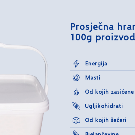
Prosječna hran
100g proizvod
Energija
Masti
Od kojih zasićene
Ugljikohidrati
Od kojih šećeri
Bjelančevine