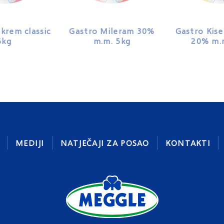
krem classic
Gastro Mileram 30%
Gastro Kise
5kg
m.m. 5kg
20% m.
MEDIJI
NATJEČAJI ZA POSAO
KONTAKTI