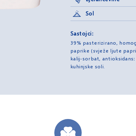
Sol
Sastojci:
39% pasterizirano, homoge
paprike (svježe ljute papr
kalij-sorbat, antioksidans:
kuhinjske soli.