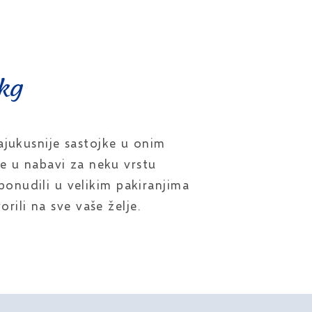
kg
ajukusnije sastojke u onim
te u nabavi za neku vrstu
ponudili u velikim pakiranjima
rili na sve vaše želje.