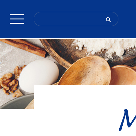
Search
for:
M