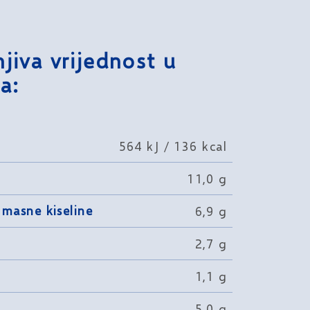
jiva vrijednost u
a:
564 kJ / 136 kcal
11,0 g
 masne kiseline
6,9 g
2,7 g
1,1 g
5,0 g