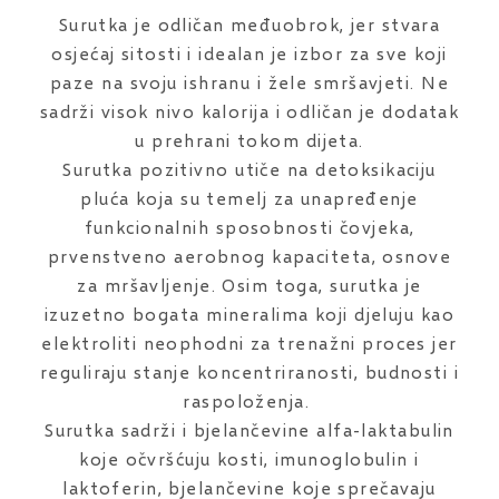
Surutka je odličan međuobrok, jer stvara
osjećaj sitosti i idealan je izbor za sve koji
paze na svoju ishranu i žele smršavjeti. Ne
sadrži visok nivo kalorija i odličan je dodatak
u prehrani tokom dijeta.
Surutka pozitivno utiče na detoksikaciju
pluća koja su temelj za unapređenje
funkcionalnih sposobnosti čovjeka,
prvenstveno aerobnog kapaciteta, osnove
za mršavljenje. Osim toga, surutka je
izuzetno bogata mineralima koji djeluju kao
elektroliti neophodni za trenažni proces jer
reguliraju stanje koncentriranosti, budnosti i
raspoloženja.
Surutka sadrži i bjelančevine alfa-laktabulin
koje očvršćuju kosti, imunoglobulin i
laktoferin, bjelančevine koje sprečavaju