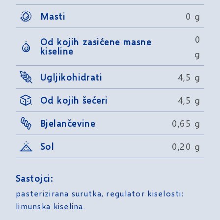
Masti
0 g
0
Od kojih zasićene masne
kiseline
g
Ugljikohidrati
4,5 g
Od kojih šećeri
4,5 g
Bjelančevine
0,65 g
Sol
0,20 g
Sastojci:
pasterizirana surutka, regulator kiselosti:
limunska kiselina.