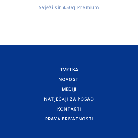
Svježi sir 450g Premium
Sv
TVRTKA
NOVOSTI
MEDIJI
NATJEČAJI ZA POSAO
KONTAKTI
PRAVA PRIVATNOSTI