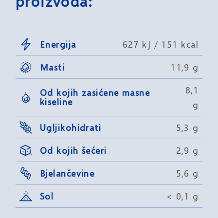
proizvoda:
Energija
627 kJ / 151 kcal
Masti
11,9 g
8,1
Od kojih zasićene masne
kiseline
g
Ugljikohidrati
5,3 g
Od kojih šećeri
2,9 g
Bjelančevine
5,6 g
Sol
< 0,1 g