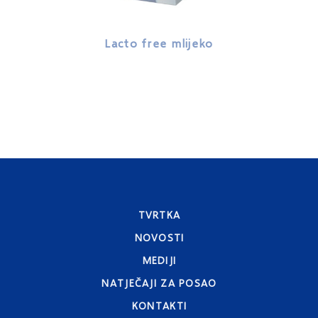
Lacto free mlijeko
Lacto
TVRTKA
NOVOSTI
MEDIJI
NATJEČAJI ZA POSAO
KONTAKTI