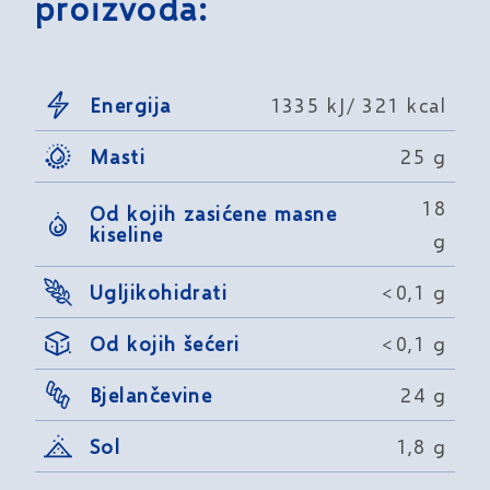
proizvoda:
Energija
1335 kJ/ 321 kcal
Masti
25 g
18
Od kojih zasićene masne
kiseline
g
Ugljikohidrati
<0,1 g
Od kojih šećeri
<0,1 g
Bjelančevine
24 g
Sol
1,8 g