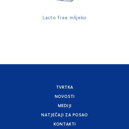
Lacto free mlijeko
Lacto
TVRTKA
NOVOSTI
MEDIJI
NATJEČAJI ZA POSAO
KONTAKTI