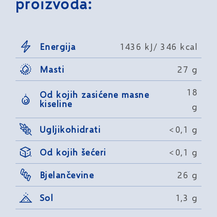
proizvoda:
Energija
1436 kJ/ 346 kcal
Masti
27 g
18
Od kojih zasićene masne
kiseline
g
Ugljikohidrati
<0,1 g
Od kojih šećeri
<0,1 g
Bjelančevine
26 g
Sol
1,3 g