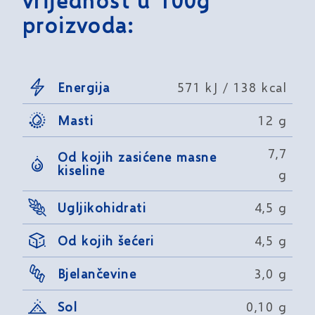
vrijednost u 100g
proizvoda:
Energija
571 kJ / 138 kcal
Masti
12 g
7,7
Od kojih zasićene masne
kiseline
g
Ugljikohidrati
4,5 g
Od kojih šećeri
4,5 g
Bjelančevine
3,0 g
Sol
0,10 g