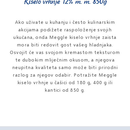
Kiselo vrhnje 12% m. m. 850g
Ako uživate u kuhanju i često kulinarskim
akcijama podižete raspoloženje svojih
ukućana, onda Meggle kiselo vrhnje zaista
mora biti redovit gost vašeg hladnjaka.
Osvojit će vas svojom kremastom teksturom
te dubokim mliječnim okusom, a njegova
neupitna kvaliteta samo može biti prirodni
razlog za njegov odabir. Potražite Meggle
kiselo vrhnje u čašici od 180 g, 400 g ili
kantici od 850 g.