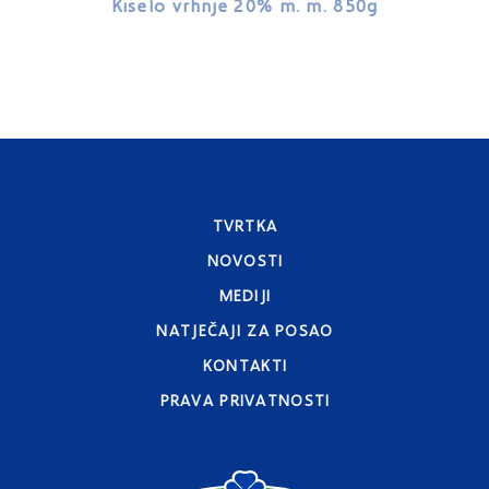
Kiselo vrhnje 20% m. m. 850g
Kiselo 
TVRTKA
NOVOSTI
MEDIJI
NATJEČAJI ZA POSAO
KONTAKTI
PRAVA PRIVATNOSTI