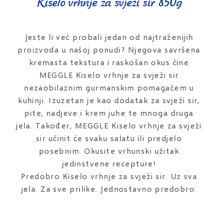
Kiselo vrhnje za svježi sir 850g
Jeste li već probali jedan od najtraženijih
proizvoda u našoj ponudi? Njegova savršena
kremasta tekstura i raskošan okus čine
MEGGLE Kiselo vrhnje za svježi sir
nezaobilaznim gurmanskim pomagačem u
kuhinji. Izuzetan je kao dodatak za svježi sir,
pite, nadjeve i krem juhe te mnoga druga
jela. Također, MEGGLE Kiselo vrhnje za svježi
sir učinit će svaku salatu ili predjelo
posebnim. Okusite vrhunski užitak
jedinstvene recepture!
Predobro Kiselo vrhnje za svježi sir. Uz sva
jela. Za sve prilike. Jednostavno predobro.