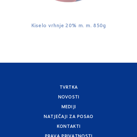
Kiselo vrhnje 20% m. m. 850g
Kiselo 
TVRTKA
NOVOSTI
MEDIJI
NATJEČAJI ZA POSAO
KONTAKTI
PRAVA PRIVATNOSTI