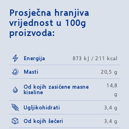
Prosječna hranjiva
vrijednost u 100g
proizvoda:
Energija
873 kJ / 211 kcal
Masti
20,5 g
14,8
Od kojih zasićene masne
kiseline
g
Ugljikohidrati
3,4 g
Od kojih šećeri
3,4 g