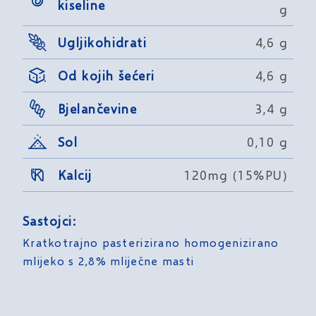
kiseline
g
Ugljikohidrati
4,6 g
Od kojih šećeri
4,6 g
Bjelančevine
3,4 g
Sol
0,10 g
Kalcij
120mg (15%PU)
Sastojci:
Kratkotrajno pasterizirano homogenizirano
mlijeko s 2,8% mliječne masti