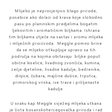
Mlijeko je neprocjenjivo blago prirode,
posebice ako dolazi od krava koje slobodno
pasu po planinskim predjelima bogatim
ljekovitim i aromatičnim biljkama. Ishrana
tim biljkama utječe na sastav i aromu mlijeka
i mliječnih proizvoda. Meggle pomno brine
da se mlijeko otkupljuje upravo sa tih
područja na kojima obitavaju biljke poput
obične kiselice, livadnog zvončića, kumina,
zečje djeteline, livadne kadulje, bedrenike,
dinjice, čubara, majčine dušice, trputca,
primorskog vriska, ive trave i pršljenaste
kadulje.
U svaku kap Meggle svježeg mlijeka utkana
je čista bosanskohercegovačka priroda i rad