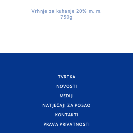
Vrhnje za kuhanje 20% m. m.
Vrhnje
750g
TVRTKA
NOVOSTI
MEDIJI
NATJEČAJI ZA POSAO
KONTAKTI
PRAVA PRIVATNOSTI