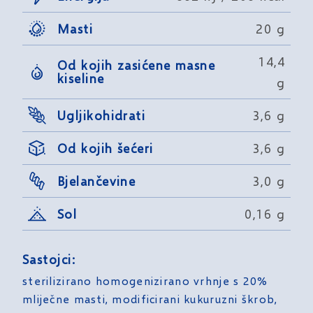
Masti
20 g
14,4
Od kojih zasićene masne
kiseline
g
Ugljikohidrati
3,6 g
Od kojih šećeri
3,6 g
Bjelančevine
3,0 g
Sol
0,16 g
Sastojci:
sterilizirano homogenizirano vrhnje s 20%
mliječne masti, modificirani kukuruzni škrob,