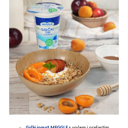
Grčki jogurt MEGGLE
s voćem i orašastim