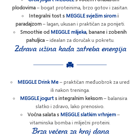
plodovima
– bogat proteinima, brzo gotov i zasitan.
Integralni tost s
MEGGLE svježim sirom
i
paradajzom
– lagan, ukusan i praktičan za ponijeti.
Smoothie od
MEGGLE mlijeka
, banane i zobenih
pahuljica
– idealan za doručak u pokretu.
Zdrava užina kada zatreba energija
MEGGLE Drink Me
– praktičan međuobrok za ured
ili nakon treninga.
MEGGLE jogurt
s integralnim keksom
– balansira
slatko i zdravo, lako prenosivo.
Voćna salata s
MEGGLE slatkim vrhnjem
–
vitaminska bomba i mliječni proteini.
Brza večera za kraj dana